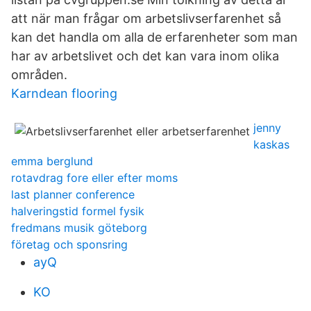
att när man frågar om arbetslivserfarenhet så
kan det handla om alla de erfarenheter som man
har av arbetslivet och det kan vara inom olika
områden.
Karndean flooring
jenny
kaskas
emma berglund
rotavdrag fore eller efter moms
last planner conference
halveringstid formel fysik
fredmans musik göteborg
företag och sponsring
ayQ
KO