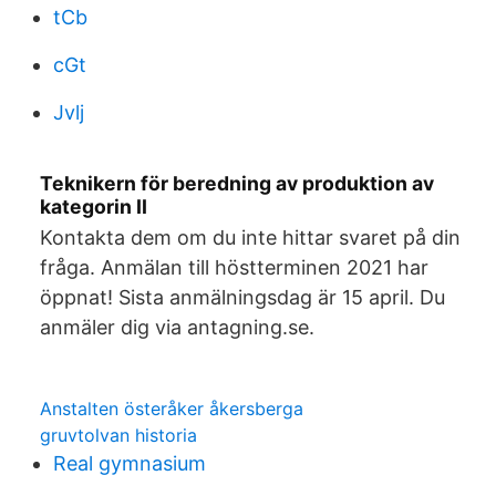
tCb
cGt
Jvlj
Teknikern för beredning av produktion av
kategorin II
Kontakta dem om du inte hittar svaret på din
fråga. Anmälan till höstterminen 2021 har
öppnat! Sista anmälningsdag är 15 april. Du
anmäler dig via antagning.se.
Anstalten österåker åkersberga
gruvtolvan historia
Real gymnasium