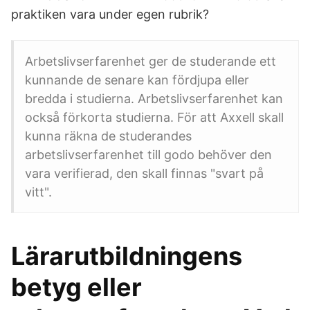
praktiken vara under egen rubrik?
Arbetslivserfarenhet ger de studerande ett
kunnande de senare kan fördjupa eller
bredda i studierna. Arbetslivserfarenhet kan
också förkorta studierna. För att Axxell skall
kunna räkna de studerandes
arbetslivserfarenhet till godo behöver den
vara verifierad, den skall finnas "svart på
vitt".
Lärarutbildningens
betyg eller