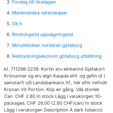
Forslag till riksdagen
Matematiska vetenskaper
Ob k
Bindningstid uppsägningstid
Minutkliniken nordstan göteborg
Redovisningsekonom göteborg utbildning
kt. 711298-2239. Kortin eru einkennd Gjafakort
Krónunnar og eru eign Kaupás ehf. og gefin út í
samstarfi við Landsbankann hf., hér eftir nefndir
Kronan Vit Portion. Köp en gång. Välj storlek:
Can. CHF 2.80 In stock Lägg i varukorgen 10-
packages. CHF 26.00 (2.60 CHF/can) In stock
Lägg i varukorgen Description A dark tobacco