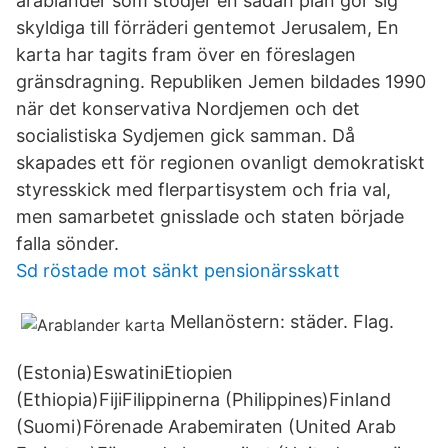
arabländer som stödjer en sådan plan gör sig
skyldiga till förräderi gentemot Jerusalem, En
karta har tagits fram över en föreslagen
gränsdragning. Republiken Jemen bildades 1990
när det konservativa Nordjemen och det
socialistiska Sydjemen gick samman. Då
skapades ett för regionen ovanligt demokratiskt
styresskick med flerpartisystem och fria val,
men samarbetet gnisslade och staten började
falla sönder.
Sd röstade mot sänkt pensionärsskatt
Mellanöstern: städer. Flag.
(Estonia)EswatiniEtiopien
(Ethiopia)FijiFilippinerna (Philippines)Finland
(Suomi)Förenade Arabemiraten (United Arab