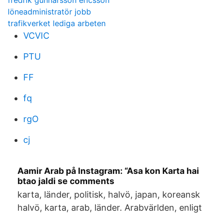
fredrik gunnarsson ericsson
löneadministratör jobb
trafikverket lediga arbeten
VCVIC
PTU
FF
fq
rgO
cj
Aamir Arab på Instagram: “Asa kon Karta hai
btao jaldi se comments
karta, länder, politisk, halvö, japan, koreansk
halvö, karta, arab, länder. Arabvärlden, enligt