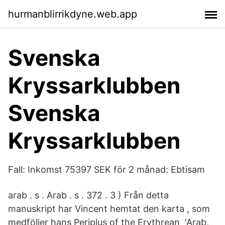
hurmanblirrikdyne.web.app
Svenska
Kryssarklubben
Svenska
Kryssarklubben
Fall: Inkomst 75397 SEK för 2 månad: Ebtisam
arab . s . Arab . s . 372 . 3 ) Från detta
manuskript har Vincent hemtat den karta , som
medföljer hans Periplus of the Erythrean 'Arab,