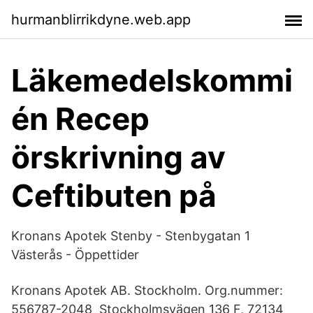
hurmanblirrikdyne.web.app
Läkemedelskommi
én Recep
örskrivning av
Ceftibuten på
Kronans Apotek Stenby - Stenbygatan 1
Västerås - Öppettider
Kronans Apotek AB. Stockholm. Org.nummer:
556787-2048 Stockholmsvägen 136 F, 72134