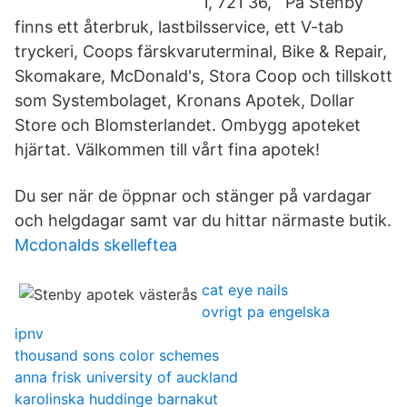
1, 721 36, På Stenby
finns ett återbruk, lastbilsservice, ett V-tab
tryckeri, Coops färskvaruterminal, Bike & Repair,
Skomakare, McDonald's, Stora Coop och tillskott
som Systembolaget, Kronans Apotek, Dollar
Store och Blomsterlandet. Ombygg apoteket
hjärtat. Välkommen till vårt fina apotek!
Du ser när de öppnar och stänger på vardagar
och helgdagar samt var du hittar närmaste butik.
Mcdonalds skelleftea
cat eye nails
ovrigt pa engelska
ipnv
thousand sons color schemes
anna frisk university of auckland
karolinska huddinge barnakut